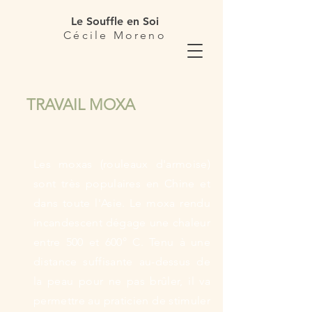
Le Souffle en Soi
Cécile Moreno
TRAVAIL MOXA
Les
moxas (rouleaux d'armoise)
sont
très populaires en Chine et
dans toute l'Asie. Le
moxa
rendu
incandescent dégage une chaleur
entre 500 et 600° C. Tenu à une
distance suffisante au-dessus de
la peau pour ne pas
brûler, il va
permettre au praticien de stimuler